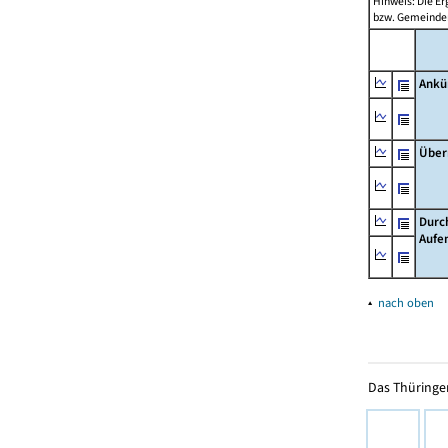
Hinweis: Die Er
bzw. Gemeinden
Ankü
Über
Durc
Aufe
▴
nach oben
Das Thüringer