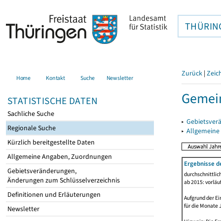
THÜRIN
Zurück
|
Zeic
Home
Kontakt
Suche
Newsletter
Gemein
STATISTISCHE DATEN
Sachliche Suche
▸
Gebietsver
Regionale Suche
▸
Allgemeine
Kürzlich bereitgestellte Daten
Allgemeine Angaben, Zuordnungen
Ergebnisse d
Gebietsveränderungen,
durchschnittli
Änderungen zum Schlüsselverzeichnis
ab 2015: vorläu
Definitionen und Erläuterungen
Aufgrund der Ei
für die Monate 
Newsletter