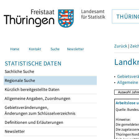
THÜRIN
Zurück
|
Zeic
Home
Kontakt
Suche
Newsletter
Landkr
STATISTISCHE DATEN
Sachliche Suche
▸
Gebietsver
Regionale Suche
▸
Allgemeine
Kürzlich bereitgestellte Daten
Allgemeine Angaben, Zuordnungen
Arbeitslose 
Gebietsveränderungen,
Quelle: Bundesa
Änderungen zum Schlüsselverzeichnis
Hinweise:
Definitionen und Erläuterungen
Die gemeldeten
Die zugelassene
Newsletter
Thüringen Nord