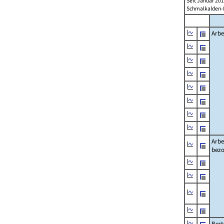
Seit Januar 20
Schmalkalden-M
Arbe
Arbe
bezo
Best