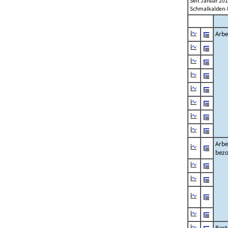
Seit Januar 20
Schmalkalden-M
Arbe
Arbe
bezo
Best