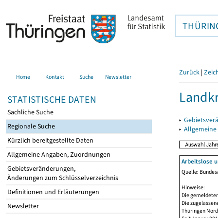
THÜRIN
Zurück
|
Zeic
Home
Kontakt
Suche
Newsletter
Landkr
STATISTISCHE DATEN
Sachliche Suche
▸
Gebietsver
Regionale Suche
▸
Allgemeine
Kürzlich bereitgestellte Daten
Allgemeine Angaben, Zuordnungen
Arbeitslose 
Gebietsveränderungen,
Quelle: Bundesa
Änderungen zum Schlüsselverzeichnis
Hinweise:
Definitionen und Erläuterungen
Die gemeldeten
Die zugelassene
Newsletter
Thüringen Nord