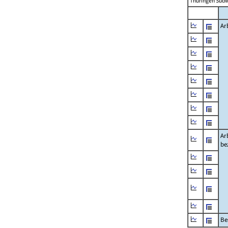
Thüringen Südw
Ar
Ar
be
Be