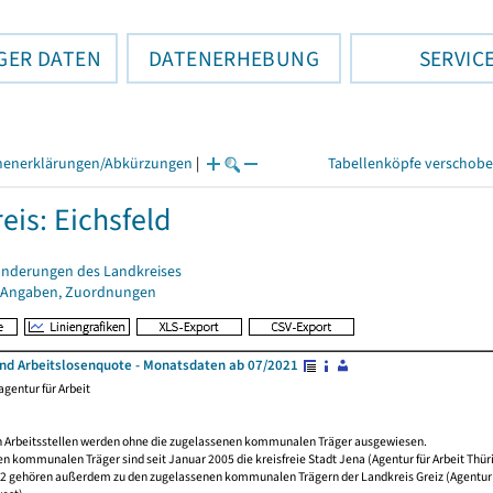
GER DATEN
DATENERHEBUNG
SERVIC
henerklärungen/Abkürzungen
|
Tabellenköpfe verschob
eis: Eichsfeld
änderungen des Landkreises
 Angaben, Zuordnungen
und Arbeitslosenquote - Monatsdaten ab 07/2021
gentur für Arbeit
 Arbeitsstellen werden ohne die zugelassenen kommunalen Träger ausgewiesen.
n kommunalen Träger sind seit Januar 2005 die kreisfreie Stadt Jena (Agentur für Arbeit Thüri
12 gehören außerdem zu den zugelassenen kommunalen Trägern der Landkreis Greiz (Agentur f