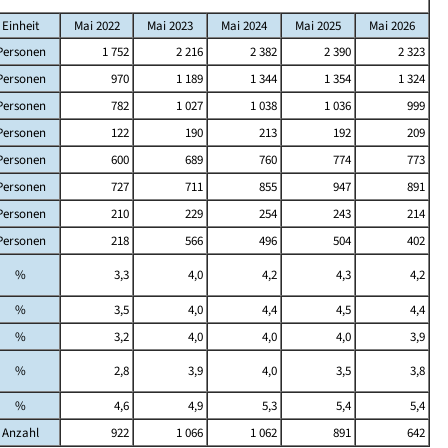
Einheit
Mai 2022
Mai 2023
Mai 2024
Mai 2025
Mai 2026
Personen
1 752
2 216
2 382
2 390
2 323
Personen
970
1 189
1 344
1 354
1 324
Personen
782
1 027
1 038
1 036
999
Personen
122
190
213
192
209
Personen
600
689
760
774
773
Personen
727
711
855
947
891
Personen
210
229
254
243
214
Personen
218
566
496
504
402
%
3,3
4,0
4,2
4,3
4,2
%
3,5
4,0
4,4
4,5
4,4
%
3,2
4,0
4,0
4,0
3,9
%
2,8
3,9
4,0
3,5
3,8
%
4,6
4,9
5,3
5,4
5,4
Anzahl
922
1 066
1 062
891
642