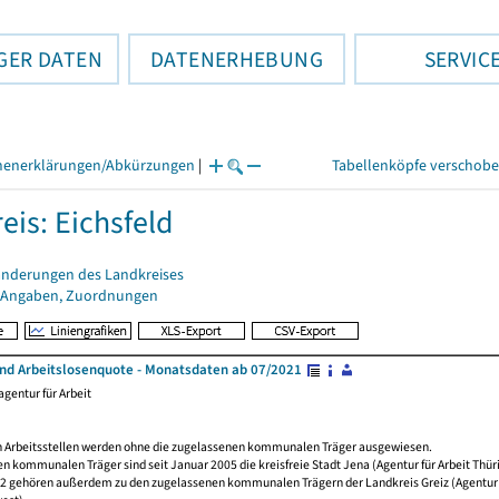
GER DATEN
DATENERHEBUNG
SERVIC
henerklärungen/Abkürzungen
|
Tabellenköpfe verschob
eis: Eichsfeld
änderungen des Landkreises
 Angaben, Zuordnungen
und Arbeitslosenquote - Monatsdaten ab 07/2021
gentur für Arbeit
 Arbeitsstellen werden ohne die zugelassenen kommunalen Träger ausgewiesen.
n kommunalen Träger sind seit Januar 2005 die kreisfreie Stadt Jena (Agentur für Arbeit Thüri
12 gehören außerdem zu den zugelassenen kommunalen Trägern der Landkreis Greiz (Agentur f