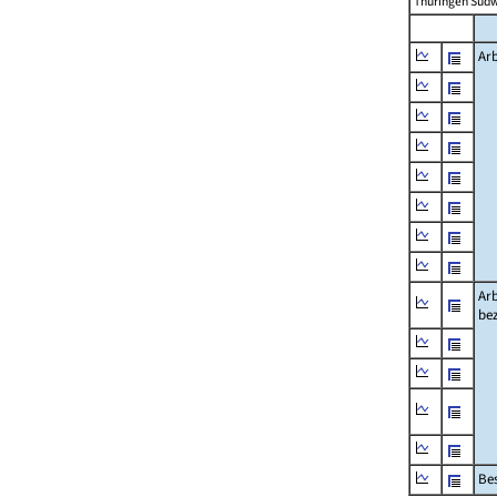
Thüringen Südw
Arb
Arb
be
Bes