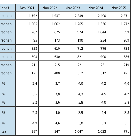
inheit
Nov 2021
Nov 2022
Nov 2023
Nov 2024
Nov 2025
rsonen
1 792
1 937
2 239
2 400
2 271
rsonen
1 005
1 062
1 265
1 356
1 272
rsonen
787
875
974
1 044
999
rsonen
95
173
190
234
209
rsonen
653
610
712
776
738
rsonen
803
630
821
900
886
rsonen
211
215
221
251
219
rsonen
171
408
512
512
421
%
3,4
3,7
4,0
4,2
4,0
%
3,5
3,8
4,3
4,5
4,2
%
3,2
3,6
3,8
4,0
3,8
%
2,3
4,0
3,9
4,4
3,8
%
4,9
4,6
5,0
5,3
5,1
Anzahl
987
947
1 047
1 023
771