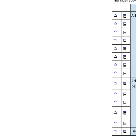
Thüringen Südw
Ar
Ar
be
Be