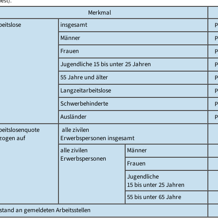
est).
Merkmal
beitslose
insgesamt
P
Männer
P
Frauen
P
Jugendliche 15 bis unter 25 Jahren
P
55 Jahre und älter
P
Langzeitarbeitslose
P
Schwerbehinderte
P
Ausländer
P
beitslosenquote
alle zivilen
zogen auf
Erwerbspersonen insgesamt
alle zivilen
Männer
Erwerbspersonen
Frauen
Jugendliche
15 bis unter 25 Jahren
55 bis unter 65 Jahre
stand an gemeldeten Arbeitsstellen