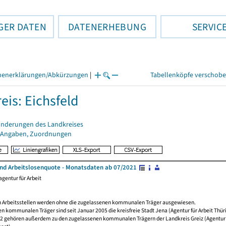
GER DATEN
DATENERHEBUNG
SERVIC
henerklärungen/Abkürzungen
|
Tabellenköpfe verschob
eis: Eichsfeld
änderungen des Landkreises
 Angaben, Zuordnungen
und Arbeitslosenquote - Monatsdaten ab 07/2021
gentur für Arbeit
 Arbeitsstellen werden ohne die zugelassenen kommunalen Träger ausgewiesen.
n kommunalen Träger sind seit Januar 2005 die kreisfreie Stadt Jena (Agentur für Arbeit Thüri
12 gehören außerdem zu den zugelassenen kommunalen Trägern der Landkreis Greiz (Agentur f