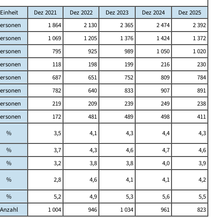
Einheit
Dez 2021
Dez 2022
Dez 2023
Dez 2024
Dez 2025
ersonen
1 864
2 130
2 365
2 474
2 392
ersonen
1 069
1 205
1 376
1 424
1 372
ersonen
795
925
989
1 050
1 020
ersonen
118
198
199
216
230
ersonen
687
651
752
809
784
ersonen
782
640
833
907
891
ersonen
219
209
239
249
238
ersonen
172
481
489
498
411
%
3,5
4,1
4,3
4,4
4,3
%
3,7
4,3
4,6
4,7
4,6
%
3,2
3,8
3,8
4,0
3,9
%
2,8
4,6
4,1
4,1
4,2
%
5,2
4,9
5,3
5,6
5,5
Anzahl
1 004
946
1 034
961
823