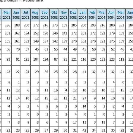
Neugründungen im Nebenerwerb.
Mai
Jun
Jul
Aug
Sep
Okt
Nov
Dez
Jan
Feb
Mrz
Apr
Mai
Jun
3
2003
2003
2003
2003
2003
2003
2003
2003
2004
2004
2004
2004
2004
200
7
186
188
200
172
216
173
159
205
200
193
216
200
182
18
7
163
162
184
152
190
146
142
172
163
172
192
179
159
15
5
155
161
182
149
187
142
139
170
161
170
191
175
159
15
6
56
70
57
45
63
55
44
49
45
50
58
52
46
4
9
99
91
125
104
124
87
95
121
116
120
133
123
113
11
6
23
22
24
29
36
25
29
28
41
32
33
32
21
3
2
8
1
2
3
3
4
3
2
2
2
1
4
0
6
11
12
6
8
11
16
4
12
10
12
10
11
15
1
4
12
14
10
12
15
11
13
21
27
9
14
10
8
1
4
4
5
2
4
8
6
3
0
14
5
3
2
4
2
1
1
0
0
1
1
2
4
0
1
0
1
2
8
7
8
8
8
6
4
8
17
13
3
11
7
2
1
8
23
23
25
29
37
29
30
31
42
34
33
35
22
3