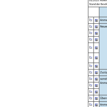
05/2025: Novem
Stand der Bevöl
Anme
Neue
Zuzü
sonst
Anme
Über
Anme