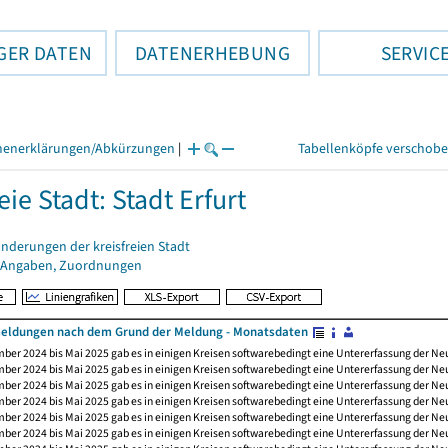
GER DATEN
DATENERHEBUNG
SERVIC
henerklärungen/Abkürzungen
|
Tabellenköpfe verschob
eie Stadt: Stadt Erfurt
nderungen der kreisfreien Stadt
 Angaben, Zuordnungen
ldungen nach dem Grund der Meldung - Monatsdaten
ber 2024 bis Mai 2025 gab es in einigen Kreisen softwarebedingt eine Untererfassung der 
ber 2024 bis Mai 2025 gab es in einigen Kreisen softwarebedingt eine Untererfassung der 
ber 2024 bis Mai 2025 gab es in einigen Kreisen softwarebedingt eine Untererfassung der 
ber 2024 bis Mai 2025 gab es in einigen Kreisen softwarebedingt eine Untererfassung der 
ber 2024 bis Mai 2025 gab es in einigen Kreisen softwarebedingt eine Untererfassung der 
ber 2024 bis Mai 2025 gab es in einigen Kreisen softwarebedingt eine Untererfassung der 