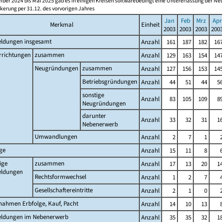
ber 2024 bis Mai 2025 gab es in einigen Kreisen softwarebedingt eine Untererfassung der 
kerung per 31.12. des vorvorigen Jahres
Jan
Feb
Mrz
Apr
Merkmal
Einheit
2003
2003
2003
200
ldungen insgesamt
Anzahl
161
187
182
16
rrichtungen
zusammen
Anzahl
129
163
154
14
Neugründungen
zusammen
Anzahl
127
156
153
14
Betriebsgründungen
Anzahl
44
51
44
5
sonstige
Anzahl
83
105
109
8
Neugründungen
darunter
Anzahl
33
32
31
1
Nebenerwerb
Umwandlungen
Anzahl
2
7
1
ge
Anzahl
15
11
8
ige
zusammen
Anzahl
17
13
20
1
ldungen
Rechtsformwechsel
Anzahl
1
2
7
Gesellschaftereintritte
Anzahl
2
1
0
nahmen Erbfolge, Kauf, Pacht
Anzahl
14
10
13
ldungen im Nebenerwerb
Anzahl
35
35
32
1