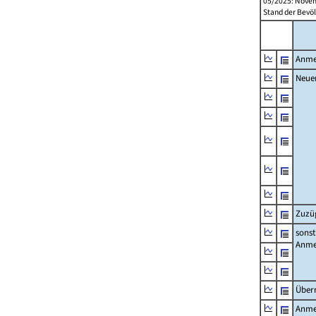
05/2025: Novem
Stand der Bevöl
Anme
Neue
Zuzü
sonst
Anme
Über
Anme