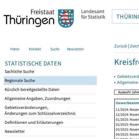
THÜRIN
Zurück
|
Zeic
Home
Kontakt
Suche
Newsletter
Kreisfr
STATISTISCHE DATEN
Sachliche Suche
▸
Gebietsverä
Regionale Suche
▸
Allgemeine
Kürzlich bereitgestellte Daten
Allgemeine Angaben, Zuordnungen
Gewerbeanme
Gebietsveränderungen,
11/2024: Novem
Änderungen zum Schlüsselverzeichnis
12/2024: Novem
01/2025: Novem
Definitionen und Erläuterungen
02/2025: Novem
03/2025: Novem
Newsletter
04/2025: Novem