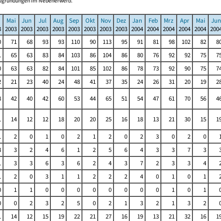
Neugründungen im Nebenerwerb.
Mai
Jun
Jul
Aug
Sep
Okt
Nov
Dez
Jan
Feb
Mrz
Apr
Mai
Jun
3
2003
2003
2003
2003
2003
2003
2003
2003
2004
2004
2004
2004
2004
200
0
71
68
93
93
110
90
113
95
91
81
98
102
82
8
1
65
63
83
84
103
86
104
86
80
76
92
92
75
7
0
63
63
82
84
101
85
102
86
78
73
92
90
75
7
2
21
23
40
24
48
41
37
35
24
26
31
20
19
2
8
42
40
42
60
53
44
65
51
54
47
61
70
56
4
1
14
12
12
18
20
20
25
16
18
13
21
30
15
1
1
2
0
1
0
2
1
2
0
2
3
0
2
0
8
3
2
4
6
1
2
5
6
4
3
3
7
3
1
3
3
6
3
6
2
4
3
7
2
3
3
4
1
2
0
3
1
1
2
2
2
4
0
1
0
1
0
1
1
0
0
0
0
0
0
0
0
1
0
1
0
0
2
3
2
5
0
2
1
3
2
1
3
2
1
14
12
15
19
22
21
27
16
19
13
21
32
16
1