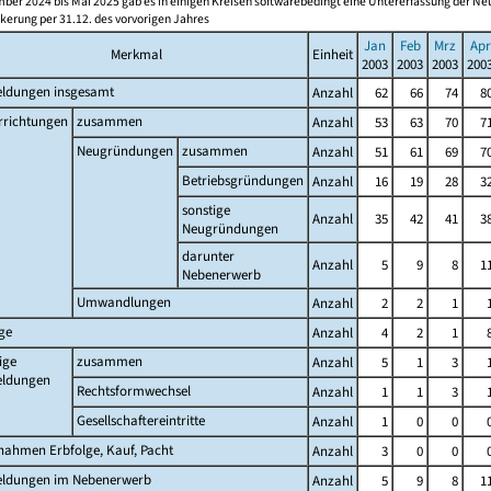
ber 2024 bis Mai 2025 gab es in einigen Kreisen softwarebedingt eine Untererfassung der 
kerung per 31.12. des vorvorigen Jahres
Jan
Feb
Mrz
Apr
Merkmal
Einheit
2003
2003
2003
200
ldungen insgesamt
Anzahl
62
66
74
8
rrichtungen
zusammen
Anzahl
53
63
70
7
Neugründungen
zusammen
Anzahl
51
61
69
7
Betriebsgründungen
Anzahl
16
19
28
3
sonstige
Anzahl
35
42
41
3
Neugründungen
darunter
Anzahl
5
9
8
1
Nebenerwerb
Umwandlungen
Anzahl
2
2
1
ge
Anzahl
4
2
1
ige
zusammen
Anzahl
5
1
3
ldungen
Rechtsformwechsel
Anzahl
1
1
3
Gesellschaftereintritte
Anzahl
1
0
0
nahmen Erbfolge, Kauf, Pacht
Anzahl
3
0
0
ldungen im Nebenerwerb
Anzahl
5
9
8
1