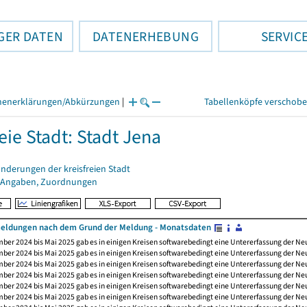
GER DATEN
DATENERHEBUNG
SERVIC
henerklärungen/Abkürzungen
|
Tabellenköpfe verschob
eie Stadt: Stadt Jena
nderungen der kreisfreien Stadt
 Angaben, Zuordnungen
ldungen nach dem Grund der Meldung - Monatsdaten
ber 2024 bis Mai 2025 gab es in einigen Kreisen softwarebedingt eine Untererfassung der 
ber 2024 bis Mai 2025 gab es in einigen Kreisen softwarebedingt eine Untererfassung der 
ber 2024 bis Mai 2025 gab es in einigen Kreisen softwarebedingt eine Untererfassung der 
ber 2024 bis Mai 2025 gab es in einigen Kreisen softwarebedingt eine Untererfassung der 
ber 2024 bis Mai 2025 gab es in einigen Kreisen softwarebedingt eine Untererfassung der 
ber 2024 bis Mai 2025 gab es in einigen Kreisen softwarebedingt eine Untererfassung der 