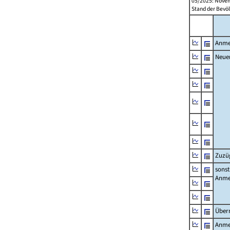
05/2025: Novem
Stand der Bevöl
Anme
Neue
Zuzü
sonst
Anme
Über
Anme