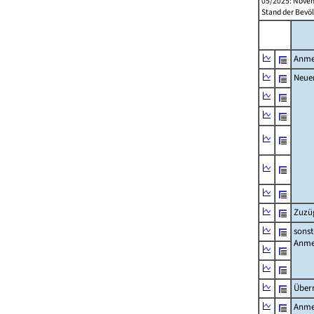
05/2025: Novem
Stand der Bevöl
Anme
Neue
Zuzü
sonst
Anme
Über
Anme