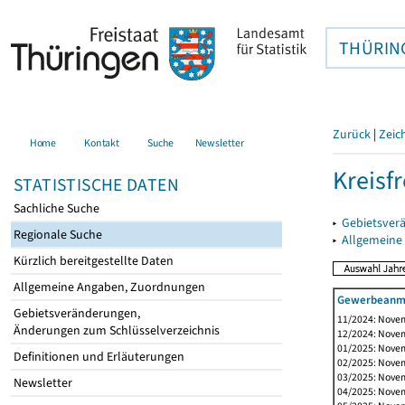
THÜRIN
Zurück
|
Zeic
Home
Kontakt
Suche
Newsletter
Kreisfr
STATISTISCHE DATEN
Sachliche Suche
▸
Gebietsverä
Regionale Suche
▸
Allgemeine
Kürzlich bereitgestellte Daten
Allgemeine Angaben, Zuordnungen
Gewerbeanme
Gebietsveränderungen,
11/2024: Novem
Änderungen zum Schlüsselverzeichnis
12/2024: Novem
01/2025: Novem
Definitionen und Erläuterungen
02/2025: Novem
03/2025: Novem
Newsletter
04/2025: Novem