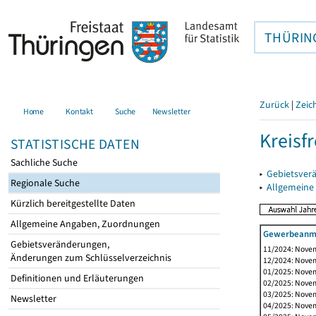
THÜRIN
Zurück
|
Zeic
Home
Kontakt
Suche
Newsletter
Kreisf
STATISTISCHE DATEN
Sachliche Suche
▸
Gebietsverä
Regionale Suche
▸
Allgemeine
Kürzlich bereitgestellte Daten
Allgemeine Angaben, Zuordnungen
Gewerbeanme
Gebietsveränderungen,
11/2024: Novem
Änderungen zum Schlüsselverzeichnis
12/2024: Novem
01/2025: Novem
Definitionen und Erläuterungen
02/2025: Novem
03/2025: Novem
Newsletter
04/2025: Novem