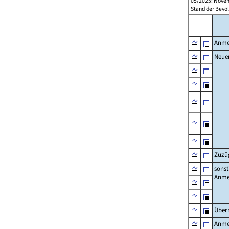
05/2025: Novem
Stand der Bevöl
Anme
Neue
Zuzü
sonst
Anme
Über
Anme