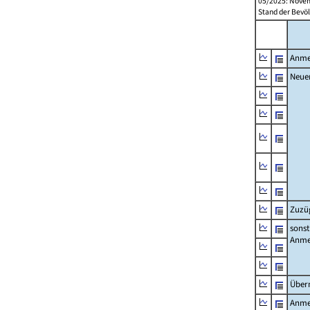
05/2025: Novem
Stand der Bevöl
Anme
Neue
Zuzü
sonst
Anme
Über
Anme