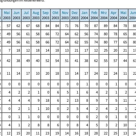
Neugründungen im Nebenerwerb.
Mai
Jun
Jul
Aug
Sep
Okt
Nov
Dez
Jan
Feb
Mrz
Apr
Mai
Jun
3
2003
2003
2003
2003
2003
2003
2003
2003
2004
2004
2004
2004
2004
200
1
57
62
67
68
84
84
71
76
70
87
89
84
78
8
2
49
56
61
58
66
72
64
62
56
74
80
78
65
8
2
49
56
61
58
66
72
64
62
55
74
80
77
65
8
3
7
18
12
18
14
18
13
21
17
12
25
20
21
1
9
42
38
49
40
52
54
51
41
38
62
55
57
44
6
0
11
14
17
10
20
18
13
14
17
24
22
24
11
2
0
0
0
0
0
0
0
0
0
1
0
0
1
0
2
4
2
2
1
0
6
5
1
6
4
2
1
2
7
4
4
4
9
18
6
2
13
8
9
7
5
11
2
0
2
1
1
10
0
2
5
4
2
4
2
1
1
0
1
1
0
0
0
0
0
0
2
0
1
0
4
4
1
2
8
8
6
0
8
4
5
3
2
10
2
12
15
20
11
23
19
14
16
18
28
22
25
13
2