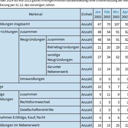
ber 2024 bis Mai 2025 gab es in einigen Kreisen softwarebedingt eine Untererfassung der 
kerung per 31.12. des vorvorigen Jahres
Jan
Feb
Mrz
Apr
Merkmal
Einheit
2003
2003
2003
200
ldungen insgesamt
Anzahl
67
70
107
9
rrichtungen
zusammen
Anzahl
48
54
91
8
Neugründungen
zusammen
Anzahl
48
54
91
8
Betriebsgründungen
Anzahl
21
20
29
2
sonstige
Anzahl
27
34
62
5
Neugründungen
darunter
Anzahl
12
14
25
2
Nebenerwerb
Umwandlungen
Anzahl
0
0
0
ge
Anzahl
10
5
7
ige
zusammen
Anzahl
9
11
9
ldungen
Rechtsformwechsel
Anzahl
1
5
3
Gesellschaftereintritte
Anzahl
2
0
0
nahmen Erbfolge, Kauf, Pacht
Anzahl
6
6
6
ldungen im Nebenerwerb
Anzahl
16
15
25
2