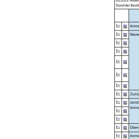
05/2025: Novem
Stand der Bevöl
Anme
Neue
Zuzü
sonst
Anme
Über
Anme