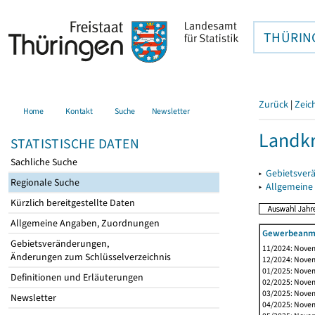
THÜRIN
Zurück
|
Zeic
Home
Kontakt
Suche
Newsletter
Landk
STATISTISCHE DATEN
Sachliche Suche
▸
Gebietsver
Regionale Suche
▸
Allgemeine
Kürzlich bereitgestellte Daten
Allgemeine Angaben, Zuordnungen
Gewerbeanme
Gebietsveränderungen,
11/2024: Novem
Änderungen zum Schlüsselverzeichnis
12/2024: Novem
01/2025: Novem
Definitionen und Erläuterungen
02/2025: Novem
03/2025: Novem
Newsletter
04/2025: Novem