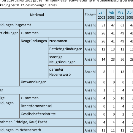
ber 2024 bis Mai 2025 gab es in einigen Kreisen softwarebedingt eine Untererfassung der 
kerung per 31.12. des vorvorigen Jahres
Jan
Feb
Mrz
Apr
Merkmal
Einheit
2003
2003
2003
200
ldungen insgesamt
Anzahl
31
47
63
4
rrichtungen
zusammen
Anzahl
26
41
49
4
Neugründungen
zusammen
Anzahl
26
41
49
4
Betriebsgründungen
Anzahl
12
13
13
1
sonstige
Anzahl
14
28
36
2
Neugründungen
darunter
Anzahl
8
11
13
1
Nebenerwerb
Umwandlungen
Anzahl
0
0
0
ge
Anzahl
1
1
4
ige
zusammen
Anzahl
4
5
10
ldungen
Rechtsformwechsel
Anzahl
0
1
4
Gesellschaftereintritte
Anzahl
0
0
2
nahmen Erbfolge, Kauf, Pacht
Anzahl
4
4
4
ldungen im Nebenerwerb
Anzahl
11
11
13
1