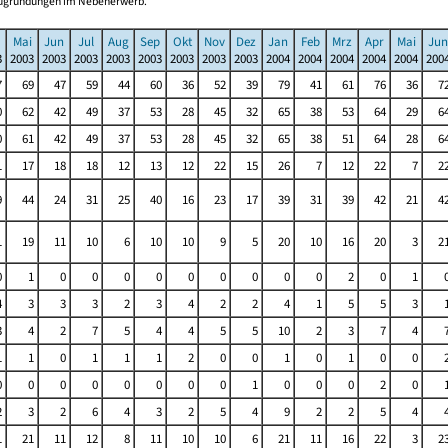
Neugründungen im Nebenerwerb.
Mai
Jun
Jul
Aug
Sep
Okt
Nov
Dez
Jan
Feb
Mrz
Apr
Mai
Jun
3
2003
2003
2003
2003
2003
2003
2003
2003
2004
2004
2004
2004
2004
200
7
69
47
59
44
60
36
52
39
79
41
61
76
36
7
0
62
42
49
37
53
28
45
32
65
38
53
64
29
6
0
61
42
49
37
53
28
45
32
65
38
51
64
28
6
1
17
18
18
12
13
12
22
15
26
7
12
22
7
2
9
44
24
31
25
40
16
23
17
39
31
39
42
21
4
1
19
11
10
6
10
10
9
5
20
10
16
20
3
2
0
1
0
0
0
0
0
0
0
0
0
2
0
1
4
3
3
3
2
3
4
2
2
4
1
5
5
3
3
4
2
7
5
4
4
5
5
10
2
3
7
4
1
1
0
1
1
1
2
0
0
1
0
1
0
0
0
0
0
0
0
0
0
0
1
0
0
0
2
0
2
3
2
6
4
3
2
5
4
9
2
2
5
4
1
21
11
12
8
11
10
10
6
21
11
16
22
3
2