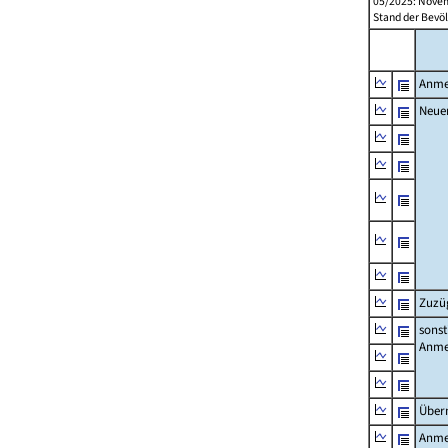
05/2025: Novem
Stand der Bevöl
Anme
Neue
Zuzü
sonst
Anme
Über
Anme