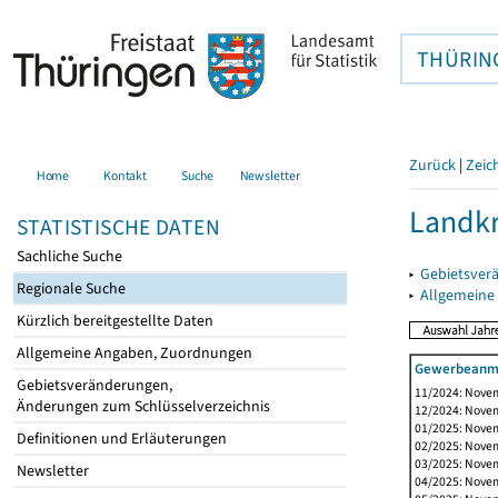
THÜRIN
Zurück
|
Zeic
Home
Kontakt
Suche
Newsletter
Landkr
STATISTISCHE DATEN
Sachliche Suche
▸
Gebietsver
Regionale Suche
▸
Allgemeine
Kürzlich bereitgestellte Daten
Allgemeine Angaben, Zuordnungen
Gewerbeanme
Gebietsveränderungen,
11/2024: Novem
Änderungen zum Schlüsselverzeichnis
12/2024: Novem
01/2025: Novem
Definitionen und Erläuterungen
02/2025: Novem
03/2025: Novem
Newsletter
04/2025: Novem