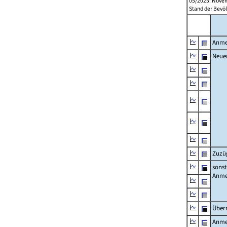
05/2025: Novem
Stand der Bevöl
Anme
Neue
Zuzü
sonst
Anme
Über
Anme