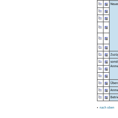
Neue
Zuzü
sonst
Anme
Über
Anme
Betr
▴
nach oben