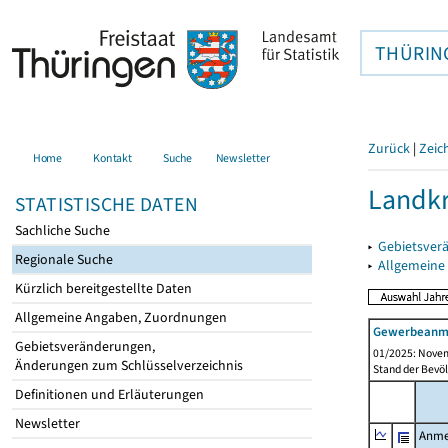
THÜRIN
Zurück
|
Zeic
Home
Kontakt
Suche
Newsletter
Landkr
STATISTISCHE DATEN
Sachliche Suche
▸
Gebietsver
Regionale Suche
▸
Allgemeine
Kürzlich bereitgestellte Daten
Allgemeine Angaben, Zuordnungen
Gewerbeanme
Gebietsveränderungen,
01/2025: Novem
Änderungen zum Schlüsselverzeichnis
Stand der Bevöl
Definitionen und Erläuterungen
Newsletter
Anme