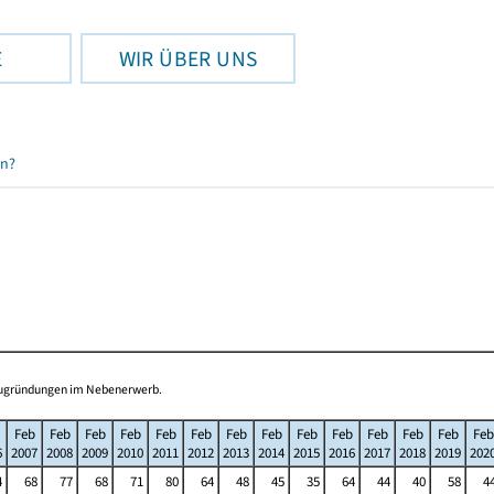
E
WIR ÜBER UNS
en?
Neugründungen im Nebenerwerb.
Feb
Feb
Feb
Feb
Feb
Feb
Feb
Feb
Feb
Feb
Feb
Feb
Feb
Feb
6
2007
2008
2009
2010
2011
2012
2013
2014
2015
2016
2017
2018
2019
202
4
68
77
68
71
80
64
48
45
35
64
44
40
58
4