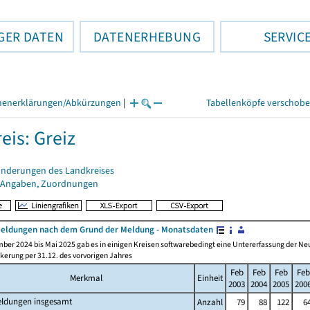
GER DATEN
DATENERHEBUNG
SERVIC
henerklärungen/Abkürzungen
|
Tabellenköpfe verschob
eis: Greiz
änderungen des Landkreises
 Angaben, Zuordnungen
ldungen nach dem Grund der Meldung - Monatsdaten
ber 2024 bis Mai 2025 gab es in einigen Kreisen softwarebedingt eine Untererfassung der 
kerung per 31.12. des vorvorigen Jahres
Feb
Feb
Feb
Feb
Merkmal
Einheit
2003
2004
2005
200
ldungen insgesamt
Anzahl
79
88
122
6