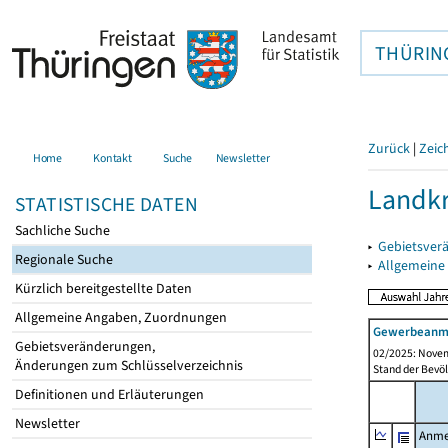
THÜRIN
Zurück
|
Zeic
Home
Kontakt
Suche
Newsletter
Landkr
STATISTISCHE DATEN
Sachliche Suche
▸
Gebietsver
Regionale Suche
▸
Allgemeine
Kürzlich bereitgestellte Daten
Allgemeine Angaben, Zuordnungen
Gewerbeanme
Gebietsveränderungen,
02/2025: Novem
Änderungen zum Schlüsselverzeichnis
Stand der Bevöl
Definitionen und Erläuterungen
Newsletter
Anme