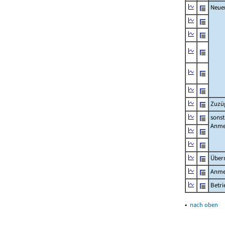
Neue
Zuzü
sonst
Anme
Über
Anme
Betr
▴
nach oben