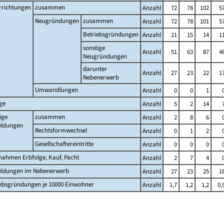
rrichtungen
zusammen
Anzahl
72
78
102
5
Neugründungen
zusammen
Anzahl
72
78
101
5
Betriebsgründungen
Anzahl
21
15
14
1
sonstige
Anzahl
51
63
87
4
Neugründungen
darunter
Anzahl
27
23
22
1
Nebenerwerb
Umwandlungen
Anzahl
0
0
1
ge
Anzahl
5
2
14
ige
zusammen
Anzahl
2
8
6
ldungen
Rechtsformwechsel
Anzahl
0
1
2
Gesellschaftereintritte
Anzahl
0
0
0
nahmen Erbfolge, Kauf, Pacht
Anzahl
2
7
4
ldungen im Nebenerwerb
Anzahl
27
23
25
1
iebsgründungen je 10000 Einwohner
Anzahl
1,7
1,2
1,2
0,