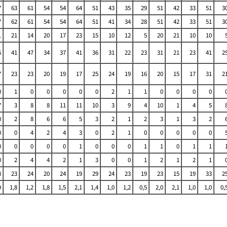
7
63
61
54
54
64
51
43
35
29
51
42
33
51
3
7
62
61
54
54
64
51
41
34
28
51
42
33
51
3
1
21
14
20
17
23
15
10
12
5
20
21
10
10
6
41
47
34
37
41
36
31
22
23
31
21
23
41
2
7
23
23
20
19
17
25
24
19
16
20
15
17
31
2
0
1
0
0
0
0
0
2
1
1
0
0
0
0
7
3
8
8
11
11
10
3
9
4
10
1
4
5
0
2
8
6
6
5
3
2
1
2
3
1
3
2
0
0
4
2
4
3
0
2
1
0
0
0
0
0
0
0
0
0
0
1
0
0
0
1
1
0
1
1
0
2
4
4
2
1
3
0
0
1
2
1
2
1
8
23
24
20
24
19
29
24
23
19
23
15
19
33
2
9
1,8
1,2
1,8
1,5
2,1
1,4
1,0
1,2
0,5
2,0
2,1
1,0
1,0
0,