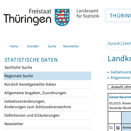
THÜRIN
Zurück
|
Zeic
Home
Kontakt
Suche
Newsletter
Landkr
STATISTISCHE DATEN
Sachliche Suche
▸
Gebietsver
Regionale Suche
▸
Allgemeine
Kürzlich bereitgestellte Daten
Allgemeine Angaben, Zuordnungen
Gewerbeanme
Gebietsveränderungen,
05/2025: Novem
Änderungen zum Schlüsselverzeichnis
Stand der Bevöl
Definitionen und Erläuterungen
Newsletter
Anme