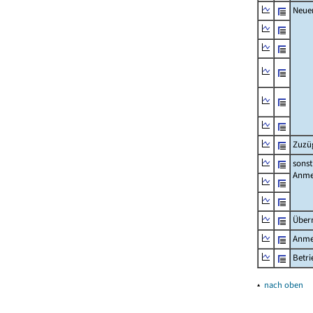
Neue
Zuzü
sonst
Anme
Über
Anme
Betr
▴
nach oben