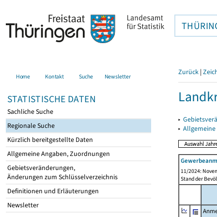
THÜRIN
Zurück
|
Zeic
Home
Kontakt
Suche
Newsletter
Landkr
STATISTISCHE DATEN
Sachliche Suche
▸
Gebietsver
Regionale Suche
▸
Allgemeine
Kürzlich bereitgestellte Daten
Allgemeine Angaben, Zuordnungen
Gewerbeanme
Gebietsveränderungen,
11/2024: Novem
Änderungen zum Schlüsselverzeichnis
Stand der Bevöl
Definitionen und Erläuterungen
Newsletter
Anme