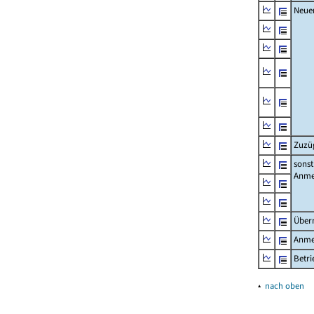
Neue
Zuzü
sonst
Anme
Über
Anme
Betr
▴
nach oben