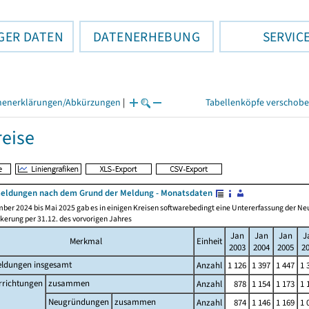
GER DATEN
DATENERHEBUNG
SERVIC
henerklärungen/Abkürzungen
|
Tabellenköpfe verschob
eise
ldungen nach dem Grund der Meldung - Monatsdaten
ber 2024 bis Mai 2025 gab es in einigen Kreisen softwarebedingt eine Untererfassung der 
kerung per 31.12. des vorvorigen Jahres
Jan
Jan
Jan
J
Merkmal
Einheit
2003
2004
2005
2
ldungen insgesamt
Anzahl
1 126
1 397
1 447
1 
rrichtungen
zusammen
Anzahl
878
1 154
1 173
1 
Neugründungen
zusammen
Anzahl
874
1 146
1 169
1 