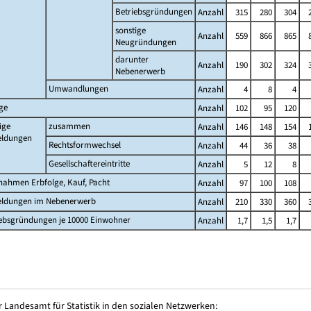
Betriebsgründungen
Anzahl
315
280
304
sonstige
Anzahl
559
866
865
Neugründungen
darunter
Anzahl
190
302
324
Nebenerwerb
Umwandlungen
Anzahl
4
8
4
ge
Anzahl
102
95
120
ige
zusammen
Anzahl
146
148
154
ldungen
Rechtsformwechsel
Anzahl
44
36
38
Gesellschaftereintritte
Anzahl
5
12
8
nahmen Erbfolge, Kauf, Pacht
Anzahl
97
100
108
ldungen im Nebenerwerb
Anzahl
210
330
360
iebsgründungen je 10000 Einwohner
Anzahl
1,7
1,5
1,7
 Landesamt für Statistik in den sozialen Netzwerken: