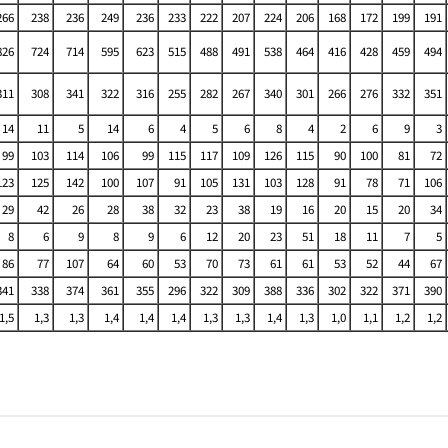
266
238
236
249
236
233
222
207
224
206
168
172
199
191
826
724
714
595
623
515
488
491
538
464
416
428
459
494
311
308
341
322
316
255
282
267
340
301
266
276
332
351
14
11
5
14
6
4
5
6
8
4
2
6
9
3
99
103
114
106
99
115
117
109
126
115
90
100
81
72
123
125
142
100
107
91
105
131
103
128
91
78
71
106
29
42
26
28
38
32
23
38
19
16
20
15
20
34
8
6
9
8
9
6
12
20
23
51
18
11
7
5
86
77
107
64
60
53
70
73
61
61
53
52
44
67
341
338
374
361
355
296
322
309
388
336
302
322
371
390
1,5
1,3
1,3
1,4
1,4
1,4
1,3
1,3
1,4
1,3
1,0
1,1
1,2
1,2