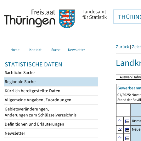
THÜRIN
Zurück
|
Zeic
Home
Kontakt
Suche
Newsletter
Landkr
STATISTISCHE DATEN
Sachliche Suche
Regionale Suche
Gewerbeanme
Kürzlich bereitgestellte Daten
01/2025: Novem
Allgemeine Angaben, Zuordnungen
Stand der Bevöl
Gebietsveränderungen,
Änderungen zum Schlüsselverzeichnis
Anme
Definitionen und Erläuterungen
Neue
Newsletter