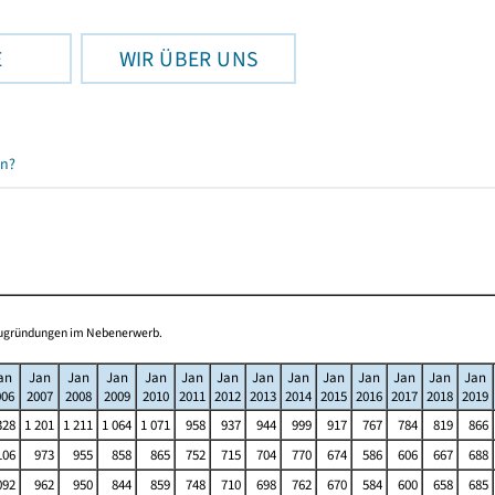
E
WIR ÜBER UNS
en?
Neugründungen im Nebenerwerb.
an
Jan
Jan
Jan
Jan
Jan
Jan
Jan
Jan
Jan
Jan
Jan
Jan
Jan
006
2007
2008
2009
2010
2011
2012
2013
2014
2015
2016
2017
2018
2019
328
1 201
1 211
1 064
1 071
958
937
944
999
917
767
784
819
866
106
973
955
858
865
752
715
704
770
674
586
606
667
688
092
962
950
844
859
748
710
698
762
670
584
600
658
685