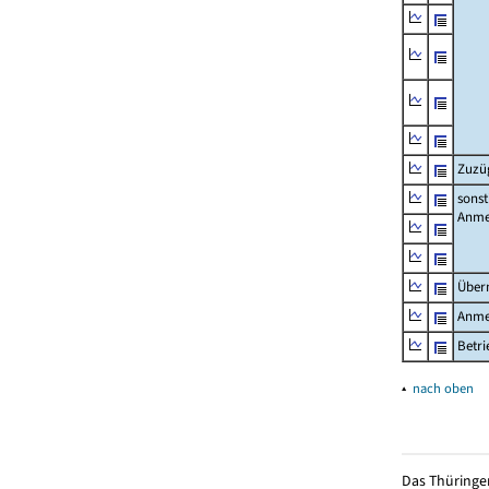
Zuzü
sonst
Anme
Über
Anme
Betr
▴
nach oben
Das Thüringer