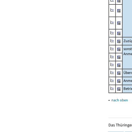
Zuzü
sonst
Anme
Über
Anme
Betr
▴
nach oben
Das Thüringer