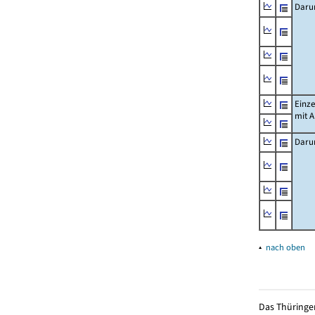
Daru
Einz
mit 
Daru
▴
nach oben
Das Thüringer