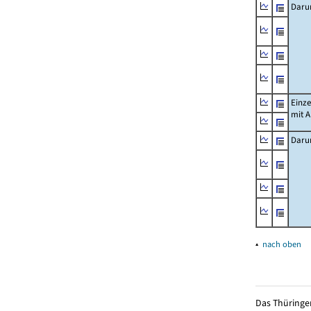
Daru
Einz
mit 
Daru
▴
nach oben
Das Thüringer