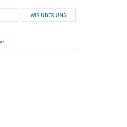
E
WIR ÜBER UNS
en?