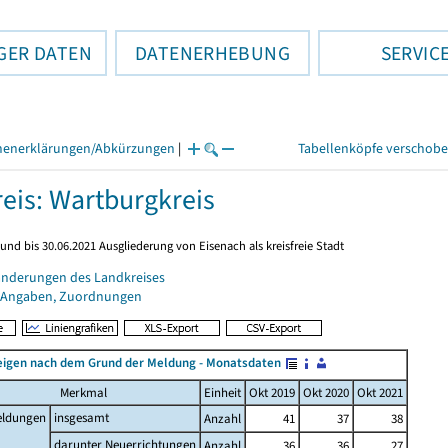
GER DATEN
DATENERHEBUNG
SERVIC
henerklärungen/Abkürzungen
|
Tabellenköpfe verschob
eis: Wartburgkreis
und bis 30.06.2021 Ausgliederung von Eisenach als kreisfreie Stadt
änderungen des Landkreises
 Angaben, Zuordnungen
igen nach dem Grund der Meldung - Monatsdaten
Merkmal
Einheit
Okt 2019
Okt 2020
Okt 2021
ldungen
insgesamt
Anzahl
41
37
38
darunter Neuerrichtungen
Anzahl
36
36
27