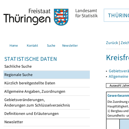
THÜRIN
Zurück
|
Zeic
Home
Kontakt
Suche
Newsletter
Kreisfr
STATISTISCHE DATEN
Sachliche Suche
▸
Gebietsverä
Regionale Suche
▸
Allgemeine
Kürzlich bereitgestellte Daten
Allgemeine Angaben, Zuordnungen
Gewerbeanmel
Gebietsveränderungen,
Die Zuordnung d
Änderungen zum Schlüsselverzeichnis
Haupttätigkeit.
1) Bergbau und
Definitionen und Erläuterungen
Gesundheits- un
Newsletter