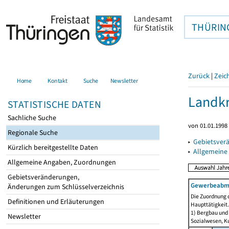
THÜRIN
Zurück
|
Zeic
Home
Kontakt
Suche
Newsletter
Landkr
STATISTISCHE DATEN
Sachliche Suche
von 01.01.1998 
Regionale Suche
▸
Gebietsver
Kürzlich bereitgestellte Daten
▸
Allgemeine
Allgemeine Angaben, Zuordnungen
Gebietsveränderungen,
Gewerbeabmel
Änderungen zum Schlüsselverzeichnis
Die Zuordnung d
Definitionen und Erläuterungen
Haupttätigkeit.
1) Bergbau und
Newsletter
Sozialwesen, Ku