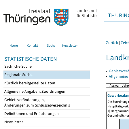
THÜRIN
Zurück
|
Zeic
Home
Kontakt
Suche
Newsletter
Landkr
STATISTISCHE DATEN
Sachliche Suche
▸
Gebietsver
Regionale Suche
▸
Allgemeine
Kürzlich bereitgestellte Daten
Allgemeine Angaben, Zuordnungen
Gewerbeabmel
Gebietsveränderungen,
Die Zuordnung d
Änderungen zum Schlüsselverzeichnis
Haupttätigkeit.
1) Bergbau und
Definitionen und Erläuterungen
Gesundheits- un
Newsletter