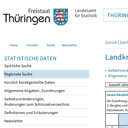
THÜRIN
Zurück
|
Zeic
Home
Kontakt
Suche
Newsletter
Landkr
STATISTISCHE DATEN
Sachliche Suche
▸
Gebietsver
Regionale Suche
▸
Allgemeine
Kürzlich bereitgestellte Daten
Allgemeine Angaben, Zuordnungen
Gewerbeabmel
Gebietsveränderungen,
Die Zuordnung d
Änderungen zum Schlüsselverzeichnis
1) Bergbau und
Sozialwesen, Ku
Definitionen und Erläuterungen
Newsletter