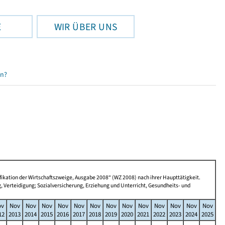
E
WIR ÜBER UNS
en?
ikation der Wirtschaftszweige, Ausgabe 2008“ (WZ 2008) nach ihrer Haupttätigkeit.
Verteidigung; Sozialversicherung, Erziehung und Unterricht, Gesundheits- und
ov
Nov
Nov
Nov
Nov
Nov
Nov
Nov
Nov
Nov
Nov
Nov
Nov
Nov
12
2013
2014
2015
2016
2017
2018
2019
2020
2021
2022
2023
2024
2025