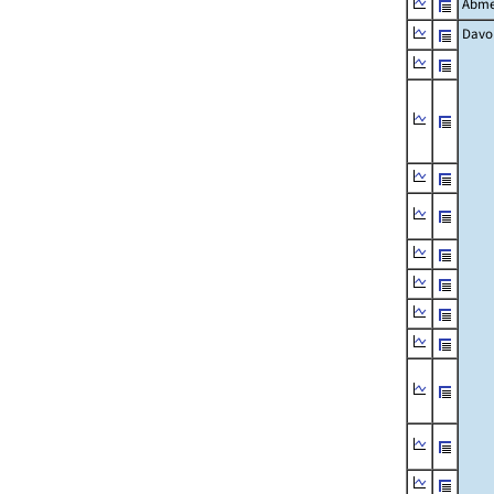
Abme
Davo