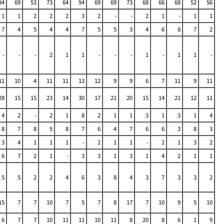
94
69
53
73
64
94
69
69
73
68
66
68
52
56
1
1
2
2
2
3
2
-
-
2
1
-
1
1
7
4
5
4
4
7
5
5
3
4
6
8
7
2
-
-
-
2
1
1
-
-
-
1
-
1
1
-
11
10
4
11
11
13
12
9
9
6
7
11
9
11
28
15
15
23
14
30
17
21
20
15
14
21
12
11
4
2
-
2
1
8
2
1
1
3
1
3
1
4
8
7
8
5
8
7
6
4
7
6
6
3
8
3
3
4
1
1
1
-
2
1
1
-
2
1
3
2
6
7
2
1
-
3
3
1
3
1
4
2
1
1
5
5
2
2
4
6
3
8
4
3
7
3
3
2
15
7
7
10
7
5
7
8
17
7
10
9
5
10
6
7
7
10
11
11
10
11
8
20
8
6
1
9