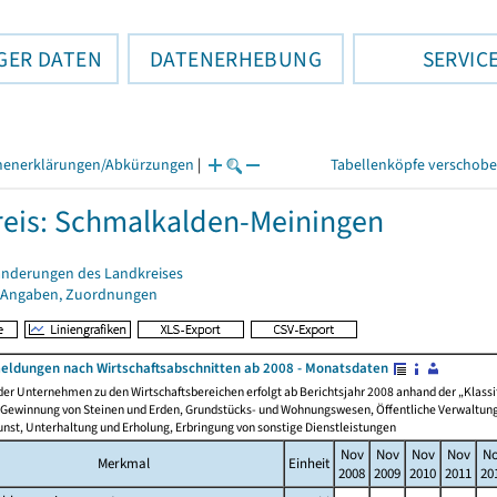
GER DATEN
DATENERHEBUNG
SERVIC
henerklärungen/Abkürzungen
|
Tabellenköpfe verschob
eis: Schmalkalden-Meiningen
änderungen des Landkreises
 Angaben, Zuordnungen
dungen nach Wirtschaftsabschnitten ab 2008 - Monatsdaten
er Unternehmen zu den Wirtschaftsbereichen erfolgt ab Berichtsjahr 2008 anhand der „Klassif
 Gewinnung von Steinen und Erden, Grundstücks- und Wohnungswesen, Öffentliche Verwaltung, 
nst, Unterhaltung und Erholung, Erbringung von sonstige Dienstleistungen
Nov
Nov
Nov
Nov
N
Merkmal
Einheit
2008
2009
2010
2011
20