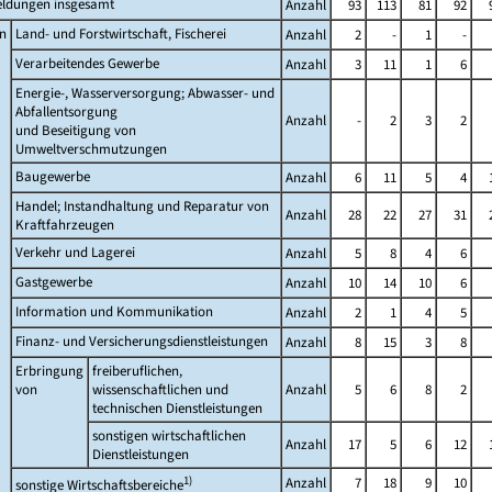
ldungen insgesamt
Anzahl
93
113
81
92
n
Land- und Forstwirtschaft, Fischerei
Anzahl
2
-
1
-
Verarbeitendes Gewerbe
Anzahl
3
11
1
6
Energie-, Wasserversorgung; Abwasser- und
Abfallentsorgung
Anzahl
-
2
3
2
und Beseitigung von
Umweltverschmutzungen
Baugewerbe
Anzahl
6
11
5
4
Handel; Instandhaltung und Reparatur von
Anzahl
28
22
27
31
Kraftfahrzeugen
Verkehr und Lagerei
Anzahl
5
8
4
6
Gastgewerbe
Anzahl
10
14
10
6
Information und Kommunikation
Anzahl
2
1
4
5
Finanz- und Versicherungsdienstleistungen
Anzahl
8
15
3
8
Erbringung
freiberuflichen,
von
wissenschaftlichen und
Anzahl
5
6
8
2
technischen Dienstleistungen
sonstigen wirtschaftlichen
Anzahl
17
5
6
12
Dienstleistungen
1)
Anzahl
7
18
9
10
sonstige Wirtschaftsbereiche