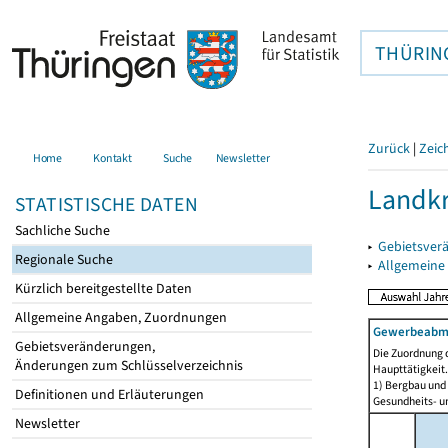
THÜRIN
Zurück
|
Zeic
Home
Kontakt
Suche
Newsletter
Landkr
STATISTISCHE DATEN
Sachliche Suche
▸
Gebietsver
Regionale Suche
▸
Allgemeine
Kürzlich bereitgestellte Daten
Allgemeine Angaben, Zuordnungen
Gewerbeabmel
Gebietsveränderungen,
Die Zuordnung d
Änderungen zum Schlüsselverzeichnis
Haupttätigkeit.
1) Bergbau und
Definitionen und Erläuterungen
Gesundheits- un
Newsletter