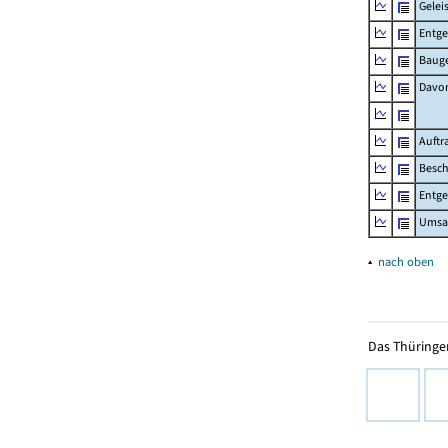
Gelei
Entge
Bauge
Davo
Auftr
Besch
Entge
Umsat
▴
nach oben
Das Thüringer