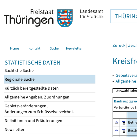
THÜRIN
Zurück
|
Zeic
Home
Kontakt
Suche
Newsletter
Kreisfr
STATISTISCHE DATEN
Sachliche Suche
▸
Gebietsverä
Regionale Suche
▸
Allgemeine
Kürzlich bereitgestellte Daten
Allgemeine Angaben, Zuordnungen
Bauhauptgewer
Gebietsveränderungen,
Vorbereitende B
Änderungen zum Schlüsselverzeichnis
Definitionen und Erläuterungen
Betri
Newsletter
Besch