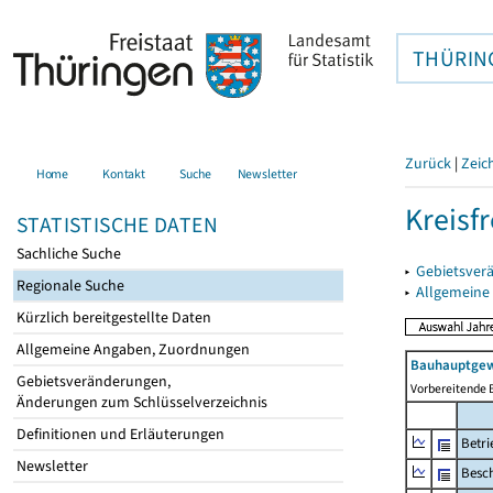
THÜRIN
Zurück
|
Zeic
Home
Kontakt
Suche
Newsletter
Kreisfr
STATISTISCHE DATEN
Sachliche Suche
▸
Gebietsverä
Regionale Suche
▸
Allgemeine
Kürzlich bereitgestellte Daten
Allgemeine Angaben, Zuordnungen
Bauhauptgew
Gebietsveränderungen,
Vorbereitende 
Änderungen zum Schlüsselverzeichnis
Definitionen und Erläuterungen
Betri
Newsletter
Besch