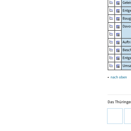
Gelei
Entge
Baug
Davo
Auft
Besch
Entge
Umsat
▴
nach oben
Das Thüringer