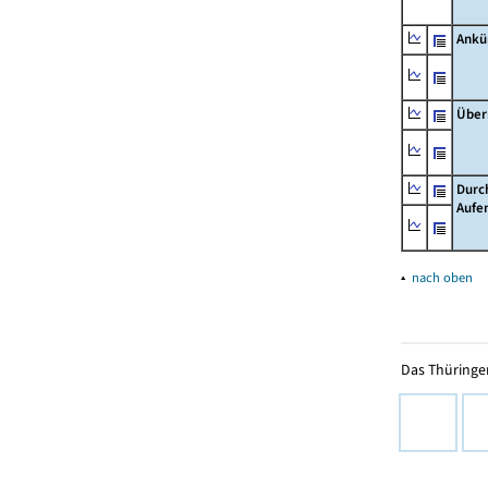
Ankü
Über
Durc
Aufe
▴
nach oben
Das Thüringer