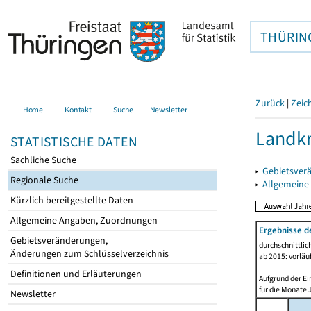
THÜRIN
Zurück
|
Zeic
Home
Kontakt
Suche
Newsletter
Landkr
STATISTISCHE DATEN
Sachliche Suche
▸
Gebietsver
Regionale Suche
▸
Allgemeine
Kürzlich bereitgestellte Daten
Allgemeine Angaben, Zuordnungen
Ergebnisse d
Gebietsveränderungen,
durchschnittli
Änderungen zum Schlüsselverzeichnis
ab 2015: vorläu
Definitionen und Erläuterungen
Aufgrund der Ei
für die Monate 
Newsletter