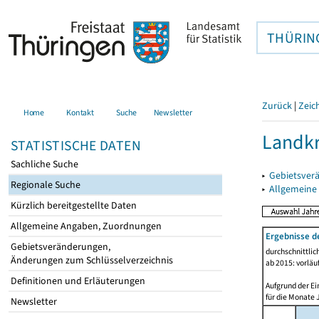
THÜRIN
Zurück
|
Zeic
Home
Kontakt
Suche
Newsletter
Landkr
STATISTISCHE DATEN
Sachliche Suche
▸
Gebietsver
Regionale Suche
▸
Allgemeine
Kürzlich bereitgestellte Daten
Allgemeine Angaben, Zuordnungen
Ergebnisse d
Gebietsveränderungen,
durchschnittli
Änderungen zum Schlüsselverzeichnis
ab 2015: vorläu
Definitionen und Erläuterungen
Aufgrund der Ei
für die Monate 
Newsletter