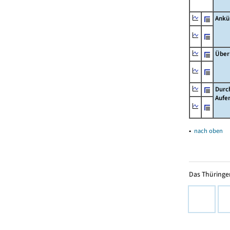
Ankü
Über
Durc
Aufe
▴
nach oben
Das Thüringer