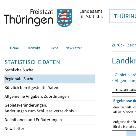
THÜRIN
Zurück
|
Zeic
Home
Kontakt
Suche
Newsletter
Landkr
STATISTISCHE DATEN
Sachliche Suche
▸
Gebietsver
Regionale Suche
▸
Allgemeine
Kürzlich bereitgestellte Daten
Allgemeine Angaben, Zuordnungen
Ergebnisse d
Gebietsveränderungen,
durchschnittli
Änderungen zum Schlüsselverzeichnis
ab 2015: vorläu
Definitionen und Erläuterungen
Aufgrund der Ei
für die Monate 
Newsletter