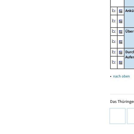
Ankü
Über
Durc
Aufe
▴
nach oben
Das Thüringer