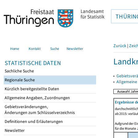
THÜRIN
Zurück
|
Zeic
Home
Kontakt
Suche
Newsletter
Landkr
STATISTISCHE DATEN
Sachliche Suche
▸
Gebietsver
Regionale Suche
▸
Allgemeine
Kürzlich bereitgestellte Daten
Allgemeine Angaben, Zuordnungen
Ergebnisse d
Gebietsveränderungen,
durchschnittli
Änderungen zum Schlüsselverzeichnis
ab 2015: vorläu
Definitionen und Erläuterungen
Aufgrund der Ei
für die Monate 
Newsletter