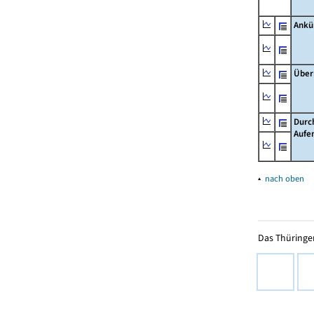
Ankü
Über
Durc
Aufe
▴
nach oben
Das Thüringer