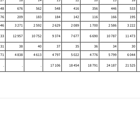
848
676
562
548
416
356
446
533
276
209
183
184
142
116
166
195
046
3 271
2 592
2 629
2 089
1 700
2 586
3 222
133
12 957
10 752
9 374
7 677
6 690
10 787
11 473
31
38
40
37
35
36
34
30
771
4 838
4 613
4 797
5 022
4 776
5 799
6 044
.
.
.
17 106
18 454
18 791
24 187
21 525