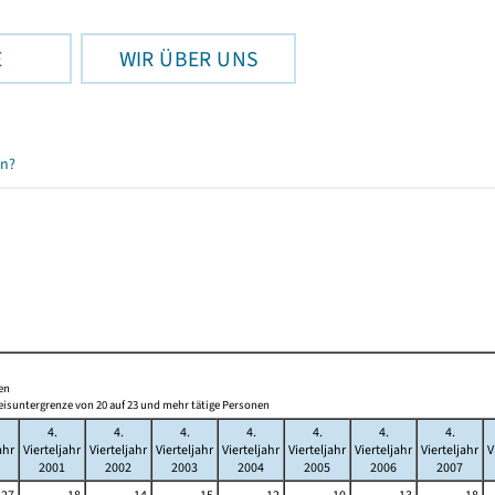
E
WIR ÜBER UNS
en?
en
eisuntergrenze von 20 auf 23 und mehr tätige Personen
4.
4.
4.
4.
4.
4.
4.
ahr
Vierteljahr
Vierteljahr
Vierteljahr
Vierteljahr
Vierteljahr
Vierteljahr
Vierteljahr
V
2001
2002
2003
2004
2005
2006
2007
27
18
14
15
12
10
13
18