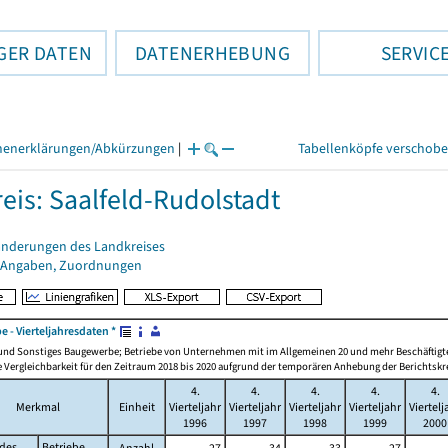
GER DATEN
DATENERHEBUNG
SERVIC
henerklärungen/Abkürzungen
|
Tabellenköpfe verschob
eis: Saalfeld-Rudolstadt
änderungen des Landkreises
 Angaben, Zuordnungen
- Vierteljahresdaten *
 und Sonstiges Baugewerbe; Betriebe von Unternehmen mit im Allgemeinen 20 und mehr Beschäftigt
 Vergleichbarkeit für den Zeitraum 2018 bis 2020 aufgrund der temporären Anhebung der Berichtskr
4.
4.
4.
4.
4.
Merkmal
Einheit
Vierteljahr
Vierteljahr
Vierteljahr
Vierteljahr
Viertelj
1996
1997
1998
1999
2000
des
Betriebe
Anzahl
27
34
33
27