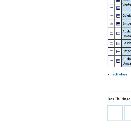
Viert
Gelei
Entge
Ausb
Umsa
Besch
Entge
Ausb
Umsat
▴
nach oben
Das Thüringer