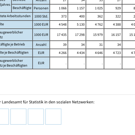
eljahres
Beschäftigte
Personen
1 066
1 157
1 025
929
stete Arbeitsstunden
1000 Std.
373
400
362
322
lte
1000 EUR
4 548
5 130
4 762
4 388
4 
augewerblicher
1000 EUR
17 435
17 298
15 979
16 157
15 
tz
äftigte je Betrieb
Anzahl
39
34
31
34
lte je Beschäftigten
EUR
4 266
4 434
4 646
4 723
4 
augewerblicher
EUR
.
.
.
.
z je Beschäftigten
 Landesamt für Statistik in den sozialen Netzwerken: