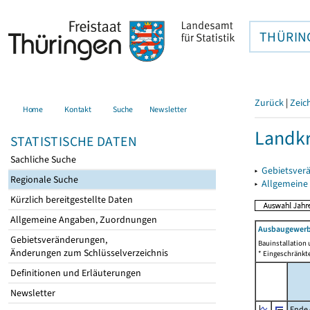
THÜRIN
Zurück
|
Zeic
Home
Kontakt
Suche
Newsletter
Landkr
STATISTISCHE DATEN
Sachliche Suche
▸
Gebietsver
Regionale Suche
▸
Allgemeine
Kürzlich bereitgestellte Daten
Allgemeine Angaben, Zuordnungen
Ausbaugewerbe 
Gebietsveränderungen,
Bauinstallation
Änderungen zum Schlüsselverzeichnis
* Eingeschränkte
Definitionen und Erläuterungen
Newsletter
Ende 