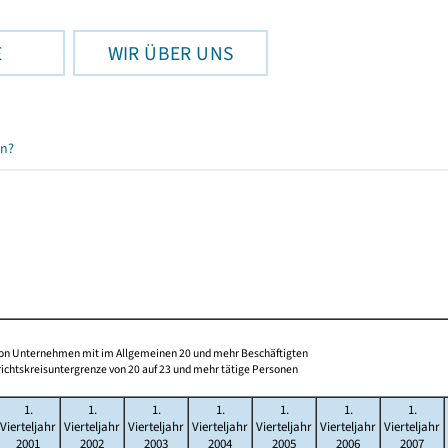
E
WIR ÜBER UNS
en?
 von Unternehmen mit im Allgemeinen 20 und mehr Beschäftigten
ichtskreisuntergrenze von 20 auf 23 und mehr tätige Personen
1.
1.
1.
1.
1.
1.
1.
Vierteljahr
Vierteljahr
Vierteljahr
Vierteljahr
Vierteljahr
Vierteljahr
Vierteljahr
2001
2002
2003
2004
2005
2006
2007