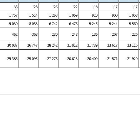
33
28
25
22
18
17
17
1 757
1 514
1 263
1 069
920
900
1 058
9 030
8 053
6 742
6 475
5 245
5 244
5 560
462
368
280
248
186
207
226
30 037
26 747
28 242
21 812
21 789
23 617
23 115
29 385
25 095
27 275
20 613
20 409
21 571
21 920