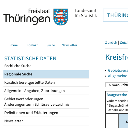
THÜRIN
Zurück
|
Zeic
Home
Kontakt
Suche
Newsletter
Kreisfr
STATISTISCHE DATEN
Sachliche Suche
▸
Gebietsverä
Regionale Suche
▸
Allgemeine
Kürzlich bereitgestellte Daten
Allgemeine Angaben, Zuordnungen
Baugewerbe i
Gebietsveränderungen,
Vorbereitende 
Änderungen zum Schlüsselverzeichnis
* Eingeschränkt
Betriebe und Be
Definitionen und Erläuterungen
Newsletter
M