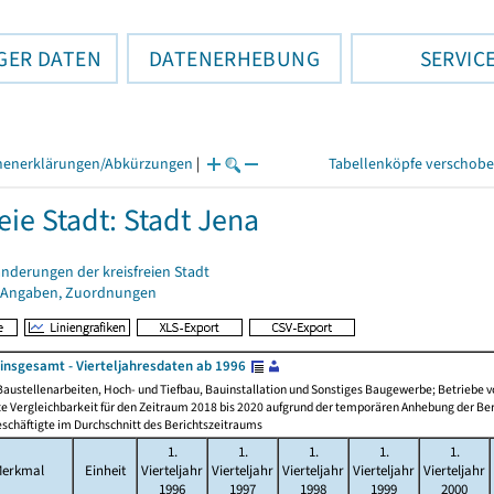
GER DATEN
DATENERHEBUNG
SERVIC
henerklärungen/Abkürzungen
|
Tabellenköpfe verschob
eie Stadt: Stadt Jena
nderungen der kreisfreien Stadt
 Angaben, Zuordnungen
nsgesamt - Vierteljahresdaten ab 1996
Baustellenarbeiten, Hoch- und Tiefbau, Bauinstallation und Sonstiges Baugewerbe; Betriebe
e Vergleichbarkeit für den Zeitraum 2018 bis 2020 aufgrund der temporären Anhebung der Ber
schäftigte im Durchschnitt des Berichtszeitraums
1.
1.
1.
1.
1.
erkmal
Einheit
Vierteljahr
Vierteljahr
Vierteljahr
Vierteljahr
Vierteljahr
1996
1997
1998
1999
2000