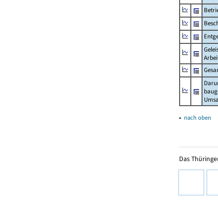
Betri
Besch
Entge
Gelei
Arbei
Gesa
Daru
baug
Umsa
▴
nach oben
Das Thüringer