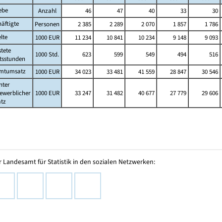
ebe
Anzahl
46
47
40
33
30
äftigte
Personen
2 385
2 289
2 070
1 857
1 786
lte
1000 EUR
11 234
10 841
10 234
9 148
9 093
stete
1000 Std.
623
599
549
494
516
tsstunden
mtumsatz
1000 EUR
34 023
33 481
41 559
28 847
30 546
nter
ewerblicher
1000 EUR
33 247
31 482
40 677
27 779
29 606
tz
 Landesamt für Statistik in den sozialen Netzwerken: