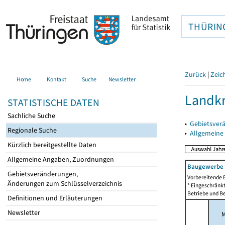
THÜRIN
Zurück
|
Zeic
Home
Kontakt
Suche
Newsletter
Landkr
STATISTISCHE DATEN
Sachliche Suche
▸
Gebietsver
Regionale Suche
▸
Allgemeine
Kürzlich bereitgestellte Daten
Allgemeine Angaben, Zuordnungen
Baugewerbe i
Gebietsveränderungen,
Vorbereitende 
Änderungen zum Schlüsselverzeichnis
* Eingeschränkt
Betriebe und Be
Definitionen und Erläuterungen
Newsletter
M