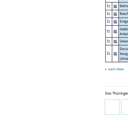
Betri
Besch
Entge
Gelei
Arbei
Gesa
Daru
baug
Umsa
▴
nach oben
Das Thüringer