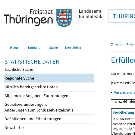
THÜRIN
Zurück
|
Zeic
Home
Kontakt
Suche
Newsletter
Erfüll
STATISTISCHE DATEN
Sachliche Suche
seit 01.01.2006
Regionale Suche
(Summe erfüll
Kürzlich bereitgestellte Daten
▸
Veränderun
Allgemeine Angaben, Zuordnungen
Gebietsveränderungen,
Änderungen zum Schlüsselverzeichnis
Bevölkerung 
Definitionen und Erläuterungen
In bundesweit 1
diesen Anschrif
Newsletter
insgesamt 22 Pe
Abweichungen i