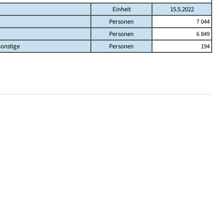
Einheit
15.5.2022
Personen
7 044
Personen
6 849
onstige
Personen
194