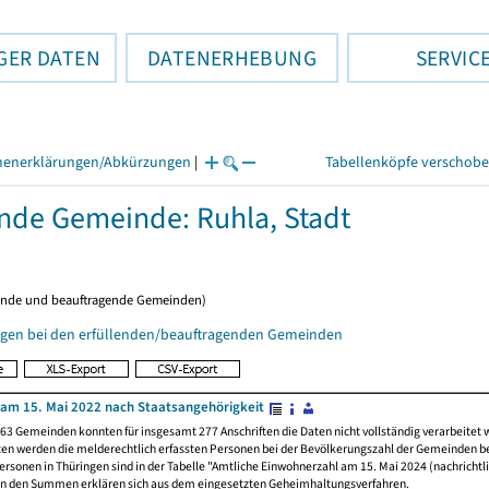
GER DATEN
DATENERHEBUNG
SERVIC
henerklärungen/Abkürzungen
|
Tabellenköpfe verschob
ende Gemeinde: Ruhla, Stadt
ende und beauftragende Gemeinden)
gen bei den erfüllenden/beauftragenden Gemeinden
am 15. Mai 2022 nach Staatsangehörigkeit
63 Gemeinden konnten für insgesamt 277 Anschriften die Daten nicht vollständig verarbeitet
ten werden die melderechtlich erfassten Personen bei der Bevölkerungszahl der Gemeinden be
rsonen in Thüringen sind in der Tabelle "Amtliche Einwohnerzahl am 15. Mai 2024 (nachrichtli
n den Summen erklären sich aus dem eingesetzten Geheimhaltungsverfahren.