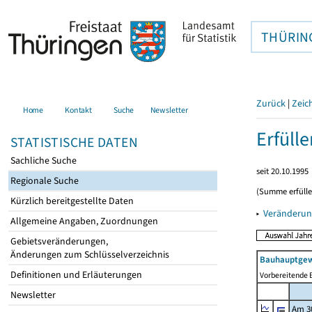
THÜRIN
Zurück
|
Zeic
Home
Kontakt
Suche
Newsletter
Erfüll
STATISTISCHE DATEN
Sachliche Suche
seit 20.10.1995
Regionale Suche
(Summe erfüll
Kürzlich bereitgestellte Daten
▸
Veränderun
Allgemeine Angaben, Zuordnungen
Gebietsveränderungen,
Änderungen zum Schlüsselverzeichnis
Bauhauptgew
Definitionen und Erläuterungen
Vorbereitende B
Newsletter
Am 3