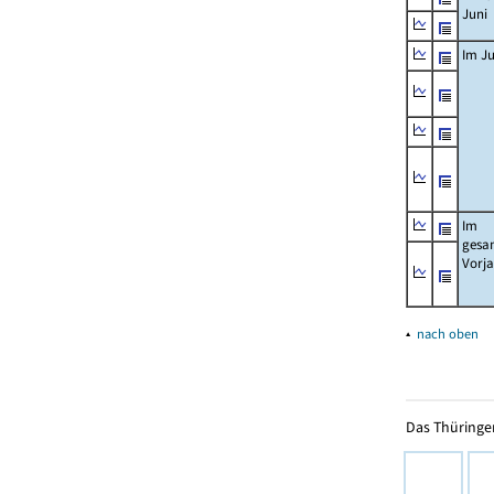
Juni
Im Ju
Im
gesa
Vorj
▴
nach oben
Das Thüringer