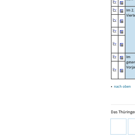
Im 2.
Viert
Im
gesa
Vorj
▴
nach oben
Das Thüringer