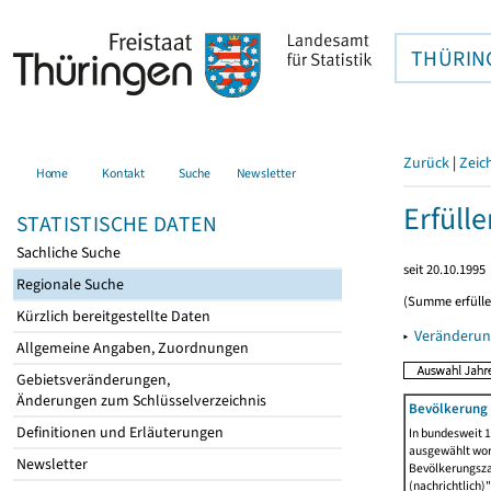
THÜRIN
Zurück
|
Zeic
Home
Kontakt
Suche
Newsletter
Erfüll
STATISTISCHE DATEN
Sachliche Suche
seit 20.10.1995
Regionale Suche
(Summe erfüll
Kürzlich bereitgestellte Daten
▸
Veränderun
Allgemeine Angaben, Zuordnungen
Gebietsveränderungen,
Änderungen zum Schlüsselverzeichnis
Bevölkerung 
Definitionen und Erläuterungen
In bundesweit 1
ausgewählt wor
Newsletter
Bevölkerungszah
(nachrichtlich)"