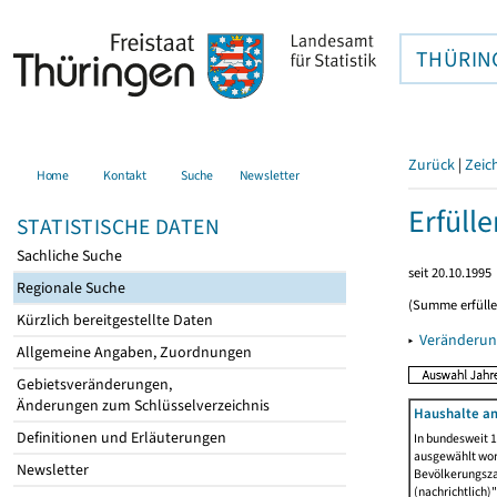
THÜRIN
Zurück
|
Zeic
Home
Kontakt
Suche
Newsletter
Erfüll
STATISTISCHE DATEN
Sachliche Suche
seit 20.10.1995
Regionale Suche
(Summe erfüll
Kürzlich bereitgestellte Daten
▸
Veränderun
Allgemeine Angaben, Zuordnungen
Gebietsveränderungen,
Änderungen zum Schlüsselverzeichnis
Haushalte am
Definitionen und Erläuterungen
In bundesweit 1
ausgewählt wor
Newsletter
Bevölkerungszah
(nachrichtlich)"