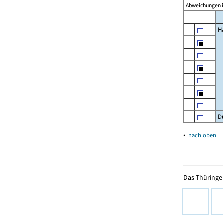
Abweichungen i
H
D
▴
nach oben
Das Thüringer