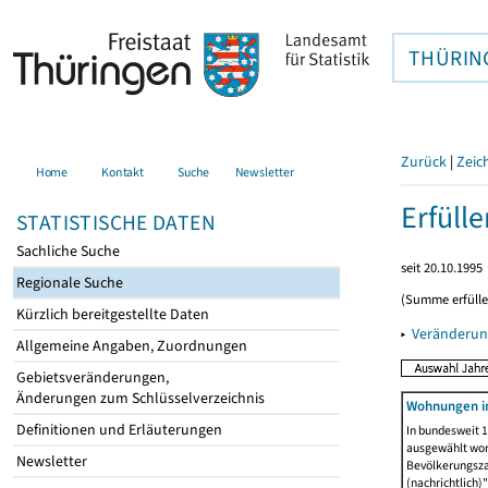
THÜRIN
Zurück
|
Zeic
Home
Kontakt
Suche
Newsletter
Erfüll
STATISTISCHE DATEN
Sachliche Suche
seit 20.10.1995
Regionale Suche
(Summe erfüll
Kürzlich bereitgestellte Daten
▸
Veränderun
Allgemeine Angaben, Zuordnungen
Gebietsveränderungen,
Änderungen zum Schlüsselverzeichnis
Wohnungen i
Definitionen und Erläuterungen
In bundesweit 1
ausgewählt wor
Newsletter
Bevölkerungszah
(nachrichtlich)"