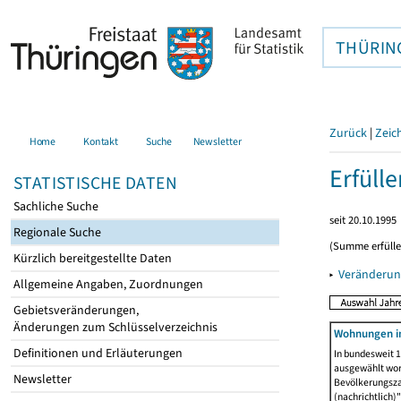
THÜRIN
Zurück
|
Zeic
Home
Kontakt
Suche
Newsletter
Erfüll
STATISTISCHE DATEN
Sachliche Suche
seit 20.10.1995
Regionale Suche
(Summe erfüll
Kürzlich bereitgestellte Daten
▸
Veränderun
Allgemeine Angaben, Zuordnungen
Gebietsveränderungen,
Änderungen zum Schlüsselverzeichnis
Wohnungen i
Definitionen und Erläuterungen
In bundesweit 1
ausgewählt wor
Newsletter
Bevölkerungszah
(nachrichtlich)"