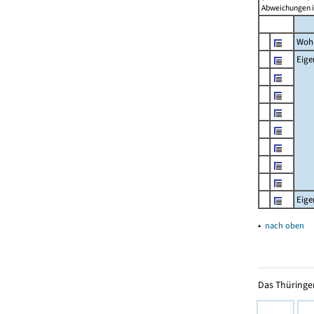
Abweichungen i
Woh
Eig
Eig
▴
nach oben
Das Thüringer