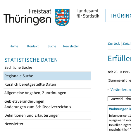
THÜRIN
Zurück
|
Zeic
Home
Kontakt
Suche
Newsletter
Erfüll
STATISTISCHE DATEN
Sachliche Suche
seit 20.10.1995
Regionale Suche
(Summe erfüll
Kürzlich bereitgestellte Daten
▸
Veränderun
Allgemeine Angaben, Zuordnungen
Gebietsveränderungen,
Änderungen zum Schlüsselverzeichnis
Wohnungen i
Definitionen und Erläuterungen
In bundesweit 1
ausgewählt wor
Newsletter
Bevölkerungszah
(nachrichtlich)"