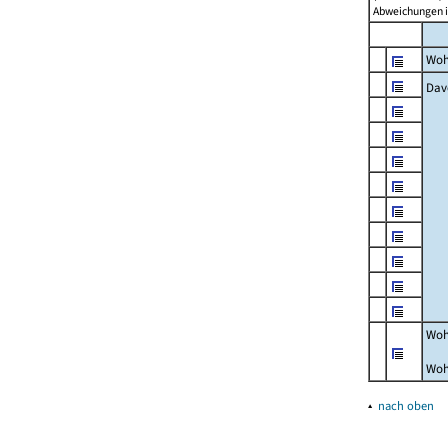
Abweichungen i
Woh
Dav
Woh
Woh
▴
nach oben