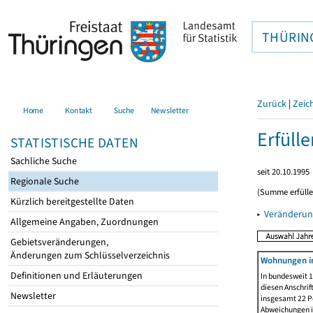
THÜRIN
Zurück
|
Zeic
Home
Kontakt
Suche
Newsletter
Erfüll
STATISTISCHE DATEN
Sachliche Suche
seit 20.10.1995
Regionale Suche
(Summe erfüll
Kürzlich bereitgestellte Daten
▸
Veränderun
Allgemeine Angaben, Zuordnungen
Gebietsveränderungen,
Änderungen zum Schlüsselverzeichnis
Wohnungen i
Definitionen und Erläuterungen
In bundesweit 1
diesen Anschrif
Newsletter
insgesamt 22 Pe
Abweichungen i