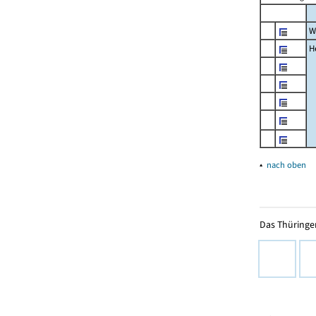
W
H
▴
nach oben
Das Thüringer