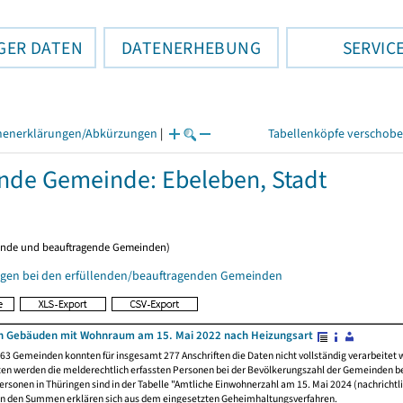
GER DATEN
DATENERHEBUNG
SERVIC
henerklärungen/Abkürzungen
|
Tabellenköpfe verschob
ende Gemeinde: Ebeleben, Stadt
ende und beauftragende Gemeinden)
gen bei den erfüllenden/beauftragenden Gemeinden
n Gebäuden mit Wohnraum am 15. Mai 2022 nach Heizungsart
63 Gemeinden konnten für insgesamt 277 Anschriften die Daten nicht vollständig verarbeitet
ten werden die melderechtlich erfassten Personen bei der Bevölkerungszahl der Gemeinden be
rsonen in Thüringen sind in der Tabelle "Amtliche Einwohnerzahl am 15. Mai 2024 (nachrichtli
n den Summen erklären sich aus dem eingesetzten Geheimhaltungsverfahren.