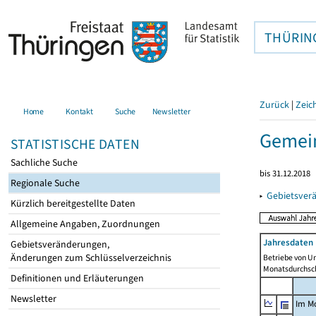
THÜRIN
Zurück
|
Zeic
Home
Kontakt
Suche
Newsletter
Gemein
STATISTISCHE DATEN
Sachliche Suche
bis 31.12.2018
Regionale Suche
▸
Gebietsver
Kürzlich bereitgestellte Daten
Allgemeine Angaben, Zuordnungen
Jahresdaten 
Gebietsveränderungen,
Änderungen zum Schlüsselverzeichnis
Betriebe von U
Monatsdurchsch
Definitionen und Erläuterungen
Newsletter
Im M