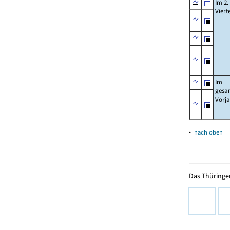
Im 2.
Viert
Im
gesa
Vorj
▴
nach oben
Das Thüringer