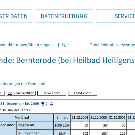
GER DATEN
DATENERHEBUNG
SERVIC
henerklärungen/Abkürzungen
|
Tabellenköpfe verschob
de: Bernterode (bei Heilbad Heiligens
änderungen der Gemeinde
31. Dezember bis 2009
 30. Juni des Jahres
Merkmal
Einheit
31.12.2004
31.12.2005
31.12.2006
31.1
ldenstand
insgesamt
1000 EUR
50
39
30
je Einwohner
EUR
202
163
126