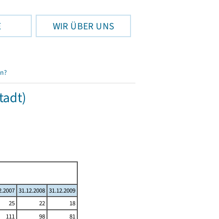
E
WIR ÜBER UNS
en?
tadt)
2.2007
31.12.2008
31.12.2009
25
22
18
111
98
81